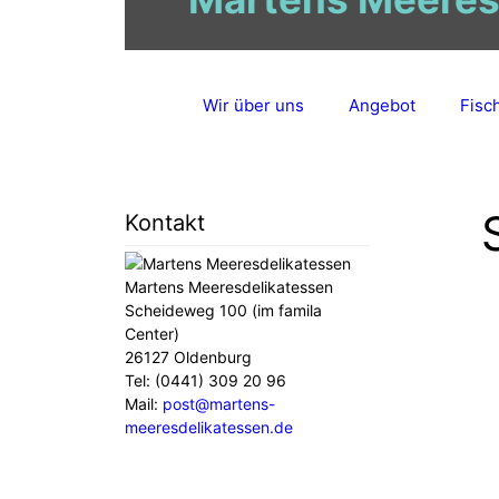
Zum
Inhalt
springen
Wir über uns
Angebot
Fisc
Kontakt
Martens Meeresdelikatessen
Scheideweg 100 (im famila
Center)
26127 Oldenburg
Tel: (0441) 309 20 96
Mail:
post@martens-
meeresdelikatessen.de