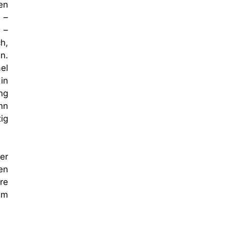
en
 –
 –
h,
n.
el
in
ng
nn
ig
er
en
re
em