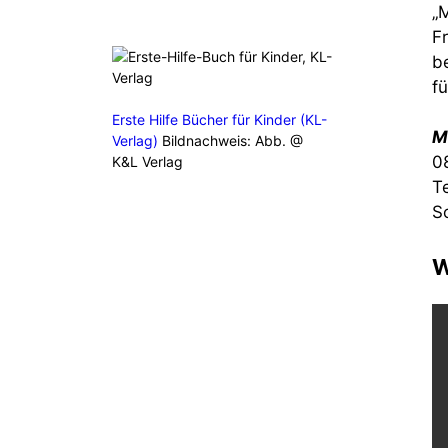
„
F
b
fü
Erste Hilfe Bücher für Kinder (KL-
M
Verlag)
Bildnachweis: Abb. @
0
K&L Verlag
T
S
W