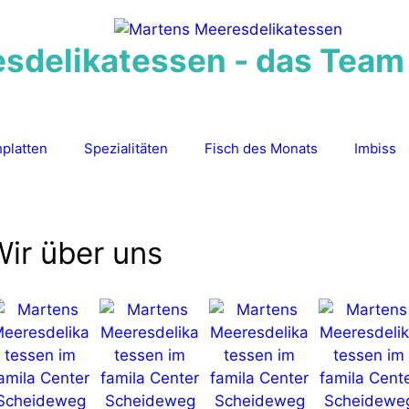
delikatessen - das Team f
hplatten
Spezialitäten
Fisch des Monats
Imbiss
Wir über uns