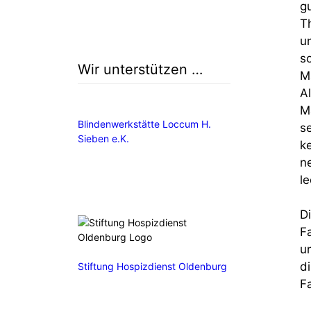
g
T
u
s
Wir unterstützen …
M
A
M
Blindenwerkstätte Loccum H.
s
Sieben e.K.
k
n
le
D
F
u
d
Stiftung Hospizdienst Oldenburg
F