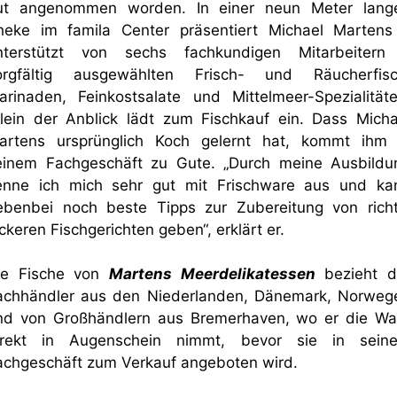
ut angenommen worden. In einer neun Meter lang
heke im famila Center präsentiert Michael Martens
nterstützt von sechs fachkundigen Mitarbeitern
orgfältig ausgewählten Frisch- und Räucherfisc
arinaden, Feinkostsalate und Mittelmeer-Spezialitäte
llein der Anblick lädt zum Fischkauf ein. Dass Micha
artens ursprünglich Koch gelernt hat, kommt ihm 
einem Fachgeschäft zu Gute. „Durch meine Ausbildu
enne ich mich sehr gut mit Frischware aus und ka
ebenbei noch beste Tipps zur Zubereitung von richt
ckeren Fischgerichten geben“, erklärt er.
ie Fische von
Martens Meerdelikatessen
bezieht d
achhändler aus den Niederlanden, Dänemark, Norweg
nd von Großhändlern aus Bremerhaven, wo er die Wa
irekt in Augenschein nimmt, bevor sie in sein
achgeschäft zum Verkauf angeboten wird.