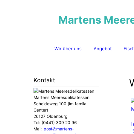
Zum
Inhalt
Martens Meeres
springen
Wir über uns
Angebot
Fisc
Kontakt
Martens Meeresdelikatessen
Scheideweg 100 (im famila
Center)
26127 Oldenburg
Tel: (0441) 309 20 96
Mail:
post@martens-