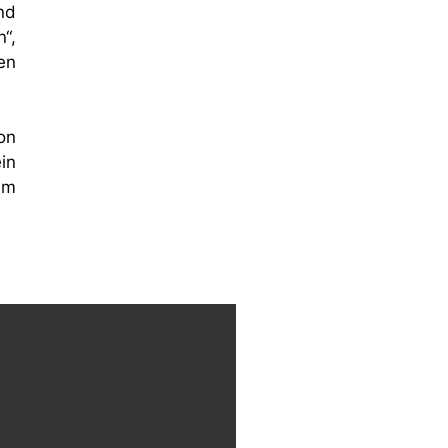
nd
“,
en
on
in
am